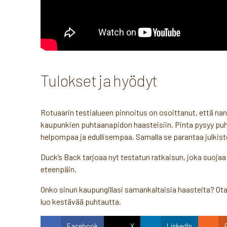
Tulokset ja hyödyt
Rotuaarin testialueen pinnoitus on osoittanut, että na
kaupunkien puhtaanapidon haasteisiin. Pinta pysyy puh
helpompaa ja edullisempaa. Samalla se parantaa julkist
Duck’s Back tarjoaa nyt testatun ratkaisun, joka suojaa 
eteenpäin.
Onko sinun kaupungillasi samankaltaisia haasteita? Ota 
luo kestävää puhtautta.
Facebook
X
LinkedIn