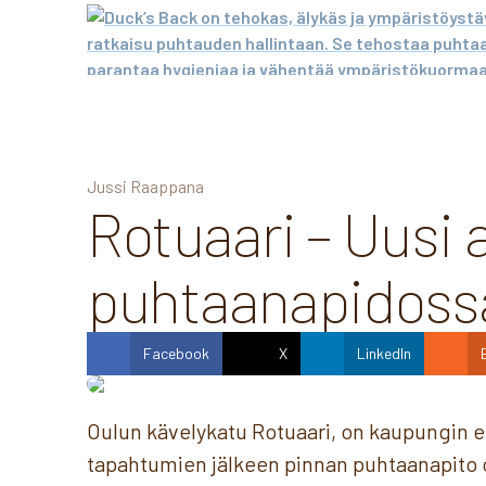
Jussi Raappana
Rotuaari – Uusi 
puhtaanapidoss
Facebook
X
LinkedIn
Oulun kävelykatu Rotuaari, on kaupungin 
tapahtumien jälkeen pinnan puhtaanapito o