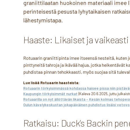
graniittilaatan huokoinen materiaali imee l
perinteisestä pesusta lyhytaikaisen ratkai
lähestymistapa.
Haaste: Likaiset ja vaikeasti
Rotuaarin graniittipinta imee itseensä nesteitä, kuten 
pinttyneitä tahroja ja ikävää hajua, jotka heikentävät k
puhdistaa pinnan tehokkaasti, myös suojaa sitä tuleval
Lue lisää Rotuaarin haasteista:
Ro­tuaa­rin tör­kyi­sim­mäs­sä koh­das­sa haisee pissa niin pis­tä­vä
Kau­pun­gin tör­kyi­sim­mät nurkat
(Kaleva 20.6.2025, juttu julkai
Ro­tuaa­ril­la on nyt äl­löt­tä­vän li­kais­ta – Kesän kolmas te­ho­p
Oulun kä­ve­ly­kes­kus­tan jo­ka­päi­väi­nen puh­dis­tus lisäisi ve­to­v
Ratkaisu: Duck’s Backin pen