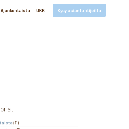
Ajankohtaista
UKK
Kysy asiantuntijoilta
n
oriat
taista
(11)