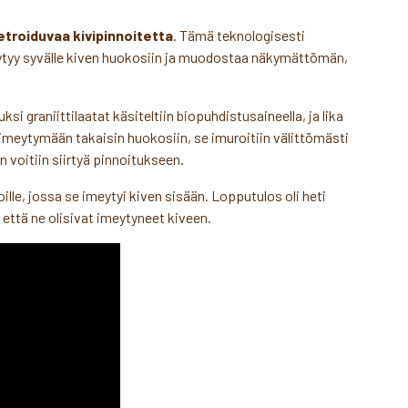
troiduvaa kivipinnoitetta
. Tämä teknologisesti
meytyy syvälle kiven huokosiin ja muodostaa näkymättömän,
uksi graniittilaatat käsiteltiin biopuhdistusaineella, ja lika
yt imeytymään takaisin huokosiin, se imuroitiin välittömästi
n voitiin siirtyä pinnoitukseen.
oille, jossa se imeytyi kiven sisään. Lopputulos oli heti
n että ne olisivat imeytyneet kiveen.