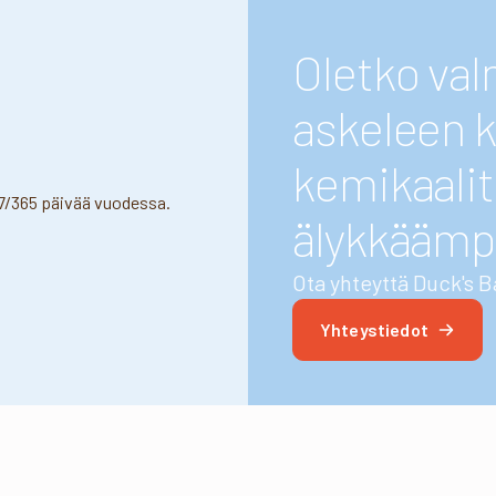
Oletko va
askeleen k
kemikaalit
älykkäämp
Ota yhteyttä Duck's B
Yhteystiedot