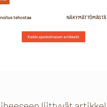
nnoitus tehostaa
NÄKYMÄTTÖMÄSTÄ NÄ
Kaikki ajankohtaiset artikkelit
iheeseen liittyvät artikkel