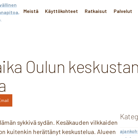
Meistä
Käyttökohteet
Ratkaisut
Palvelut
aika Oulun keskusta
a
Email
Kateg
elämän sykkivä sydän. Kesäkauden vilkkaiden
n kuitenkin herättänyt keskustelua. Alueen
ajankoh