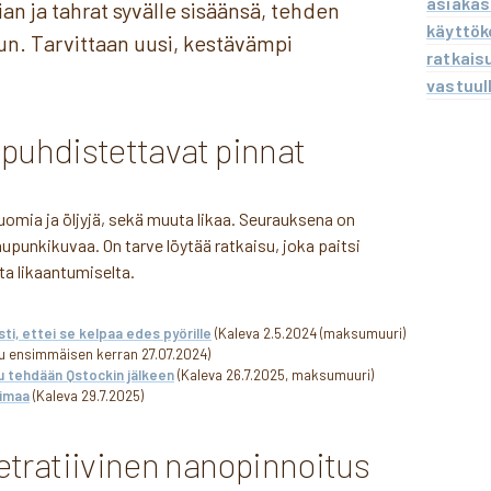
asiakas
ian ja tahrat syvälle sisäänsä, tehden
käyttök
sun. Tarvittaan uusi, kestävämpi
ratkais
vastuul
 puhdistettavat pinnat
juomia ja öljyjä, sekä muuta likaa. Seurauksena on
aupunkikuvaa. On tarve löytää ratkaisu, joka paitsi
ta likaantumiselta.
s­ti, ettei se kelpaa edes pyö­ril­le
(Kaleva 2.5.2024 (maksumuuri)
stu ensimmäisen kerran 27.07.2024)
e­su tehdään Qstoc­kin jälkeen
(Kaleva 26.7.2025, maksumuuri)
oi­maa
(Kaleva 29.7.2025)
etratiivinen nanopinnoitus