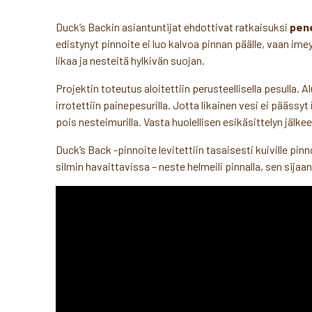
Duck’s Backin asiantuntijat ehdottivat ratkaisuksi
pene
edistynyt pinnoite ei luo kalvoa pinnan päälle, vaan i
likaa ja nesteitä hylkivän suojan.
Projektin toteutus aloitettiin perusteellisella pesulla. Al
irrotettiin painepesurilla. Jotta likainen vesi ei pääss
pois nesteimurilla. Vasta huolellisen esikäsittelyn jälkee
Duck’s Back -pinnoite levitettiin tasaisesti kuiville pinn
silmin havaittavissa – neste helmeili pinnalla, sen sijaa