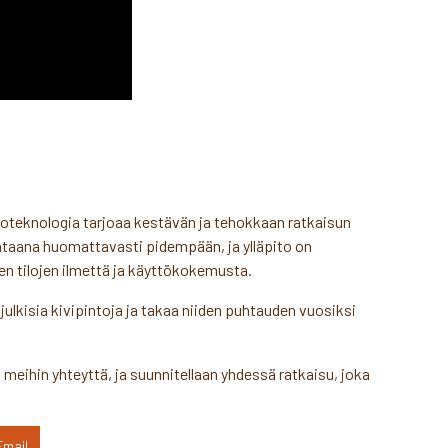
noteknologia tarjoaa kestävän ja tehokkaan ratkaisun
taana huomattavasti pidempään, ja ylläpito on
en tilojen ilmettä ja käyttökokemusta.
julkisia kivipintoja ja takaa niiden puhtauden vuosiksi
meihin yhteyttä, ja suunnitellaan yhdessä ratkaisu, joka
Email