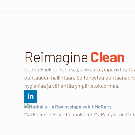
Reimagine
Clean
Duck’s Back on tehokas, älykäs ja ympäristöystäv
puhtauden hallintaan. Se tehostaa puhtaanapit
hygieniaa ja vähentää ympäristökuormaa.
Matkailu- ja Ravintolapalvelut MaRa ry suosittel