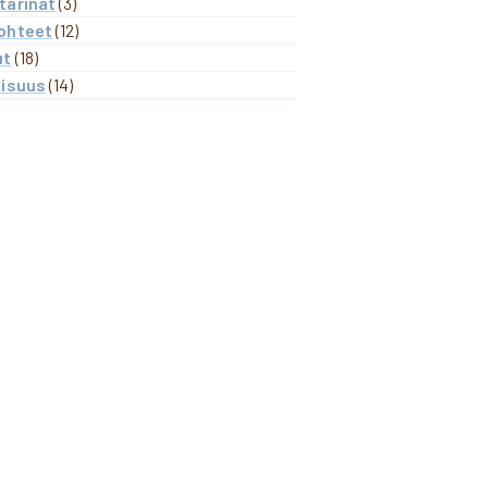
tarinat
(3)
ohteet
(12)
ut
(18)
lisuus
(14)