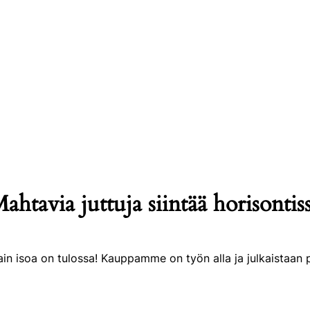
ahtavia juttuja siintää horisontis
ain isoa on tulossa! Kauppamme on työn alla ja julkaistaan p