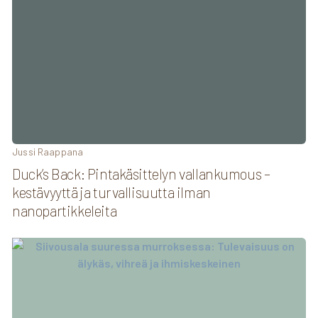
Jussi Raappana
Duck’s Back: Pintakäsittelyn vallankumous –
kestävyyttä ja turvallisuutta ilman
nanopartikkeleita