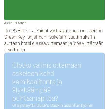
Aleksi Piltonen
Duck’s Back -ratkaisut vastaavat suoraan useisiin
Green Key -ohjelman keskeisiin vaatimuksiin,
auttaen hotelleja saavuttamaan ja jopa ylittämään
tavoitteita.
Oletko valmis ottamaan
askeleen kohti
kemikaalitonta ja
älykkäämpää
puhtaanapitoa?
Ota yhteyttä Duck's Backin asiantuntijoihin