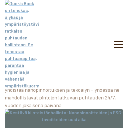
ARTIKKELIT
Ajankohtaista tietoa
kemikaalittomasta ja
älykkäästä puhtaanapidosta
Tutustu kemikaalittomaan puhtaanapitoon ja lue,
miten nanopinnoitus tehostaa siivousta. Duck’s Back
yhdistää nanopinnoituksen ja tekoälyn – yhdessä ne
mahdollistavat pintojen jatkuvan puhtauden 24/7,
vuoden jokaisena päivänä.