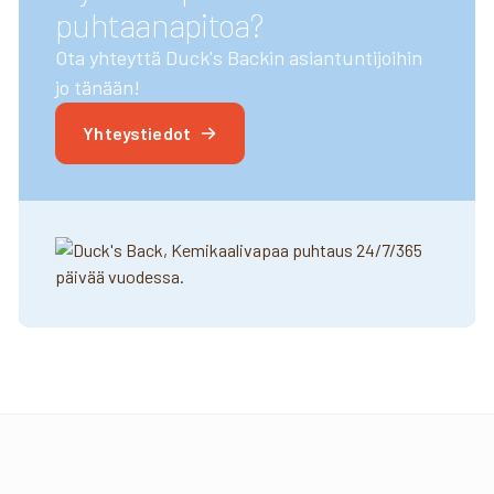
puhtaanapitoa?
Ota yhteyttä Duck's Backin asiantuntijoihin
jo tänään!
Yhteystiedot