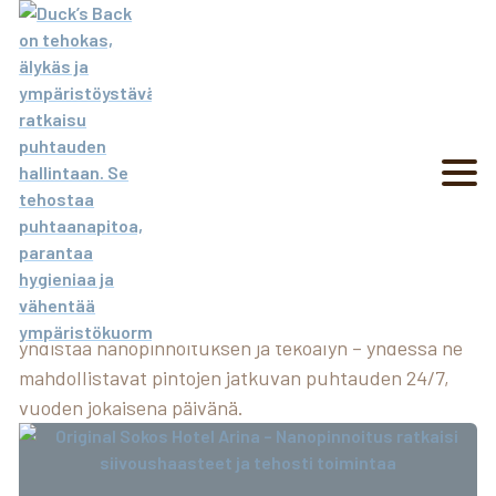
ARTIKKELIT
Ajankohtaista tietoa
kemikaalittomasta ja
älykkäästä puhtaanapidosta
Tutustu kemikaalittomaan puhtaanapitoon ja lue,
miten nanopinnoitus tehostaa siivousta. Duck’s Back
yhdistää nanopinnoituksen ja tekoälyn – yhdessä ne
mahdollistavat pintojen jatkuvan puhtauden 24/7,
vuoden jokaisena päivänä.