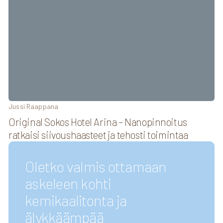
Jussi Raappana
Original Sokos Hotel Arina – Nanopinnoitus
ratkaisi siivoushaasteet ja tehosti toimintaa
Oletko valmis ottamaan
askeleen kohti
kemikaalitonta ja
älykkäämpää