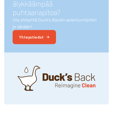
älykkäämpää
puhtaanapitoa?
Ota yhteyttä Duck's Backin asiantuntijoihin
jo tänään!
Yhteystiedot