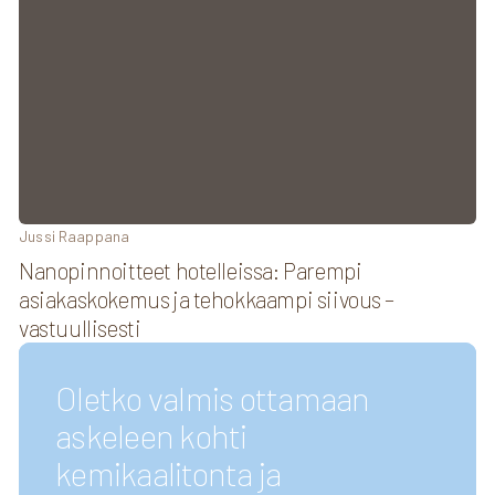
Jussi Raappana
Nanopinnoitteet hotelleissa: Parempi
asiakaskokemus ja tehokkaampi siivous –
vastuullisesti
Oletko valmis ottamaan
askeleen kohti
kemikaalitonta ja