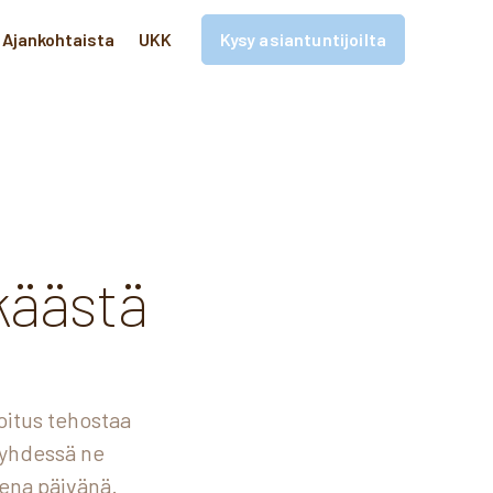
Ajankohtaista
UKK
Kysy asiantuntijoilta
a
käästä
oitus tehostaa
 yhdessä ne
ena päivänä.