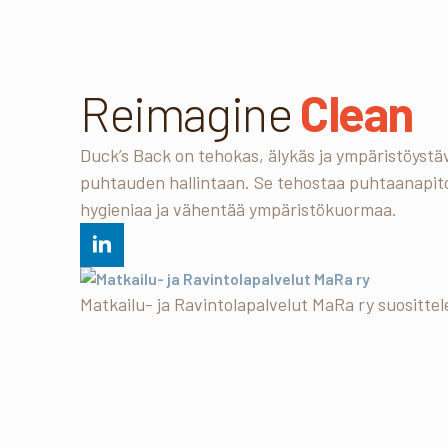
Reimagine
Clean
Duck’s Back on tehokas, älykäs ja ympäristöystäv
puhtauden hallintaan. Se tehostaa puhtaanapit
hygieniaa ja vähentää ympäristökuormaa.
Matkailu- ja Ravintolapalvelut MaRa ry suosittel