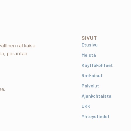
SIVUT
Etusivu
ällinen ratkaisu
oa, parantaa
Meistä
Käyttökohteet
Ratkaisut
Palvelut
ee.
Ajankohtaista
UKK
Yhteystiedot