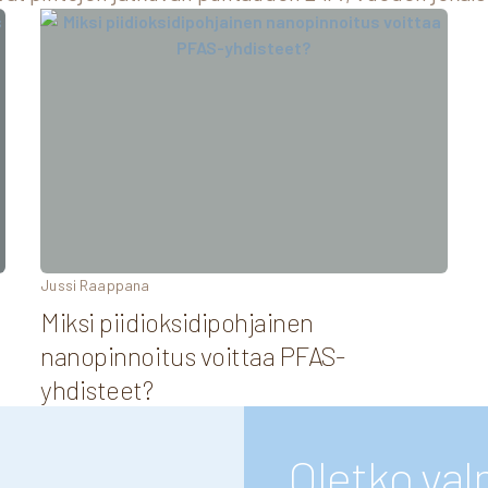
Jussi Raappana
Miksi piidioksidipohjainen
nanopinnoitus voittaa PFAS-
yhdisteet?
Oletko va