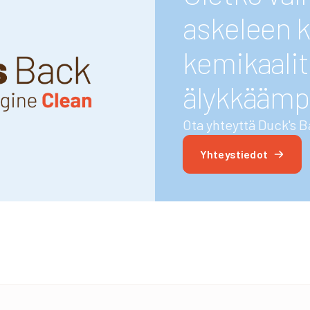
askeleen k
kemikaalit
älykkäämp
Ota yhteyttä Duck's B
Yhteystiedot