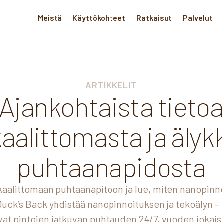
Meistä
Käyttökohteet
Ratkaisut
Palvelut
ARTIKKELIT
Ajankohtaista tieto
aalittomasta ja älyk
puhtaanapidosta
aalittomaan puhtaanapitoon ja lue, miten nanopinn
 Duck’s Back yhdistää nanopinnoituksen ja tekoälyn –
vat pintojen jatkuvan puhtauden 24/7, vuoden jokais