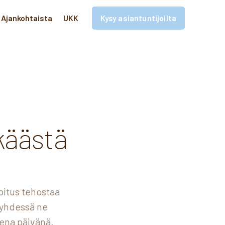
Ajankohtaista
UKK
Kysy asiantuntijoilta
a
käästä
oitus tehostaa
 yhdessä ne
ena päivänä.