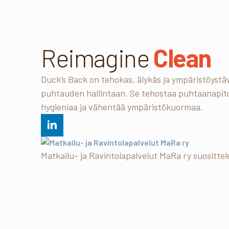
Reimagine
Clean
Duck’s Back on tehokas, älykäs ja ympäristöystäv
puhtauden hallintaan. Se tehostaa puhtaanapit
hygieniaa ja vähentää ympäristökuormaa.
Matkailu- ja Ravintolapalvelut MaRa ry suosittel