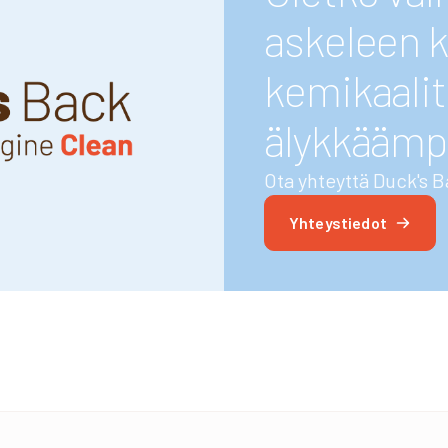
askeleen k
kemikaalit
älykkäämp
Ota yhteyttä Duck's B
Yhteystiedot