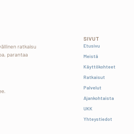
SIVUT
Etusivu
ällinen ratkaisu
oa, parantaa
Meistä
Käyttökohteet
Ratkaisut
Palvelut
ee.
Ajankohtaista
UKK
Yhteystiedot