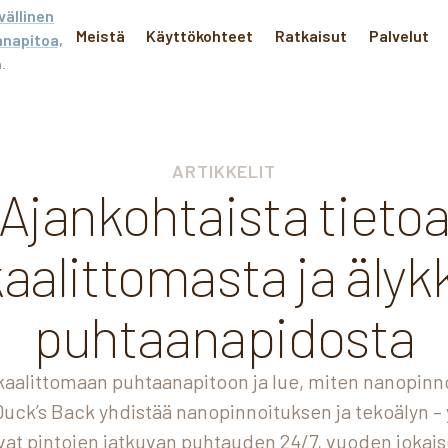
Meistä
Käyttökohteet
Ratkaisut
Palvelut
ARTIKKELIT
Ajankohtaista tieto
aalittomasta ja älyk
puhtaanapidosta
aalittomaan puhtaanapitoon ja lue, miten nanopinn
 Duck’s Back yhdistää nanopinnoituksen ja tekoälyn –
vat pintojen jatkuvan puhtauden 24/7, vuoden jokais