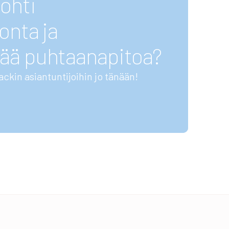
ohti
onta ja
ää puhtaanapitoa?
ackin asiantuntijoihin jo tänään!