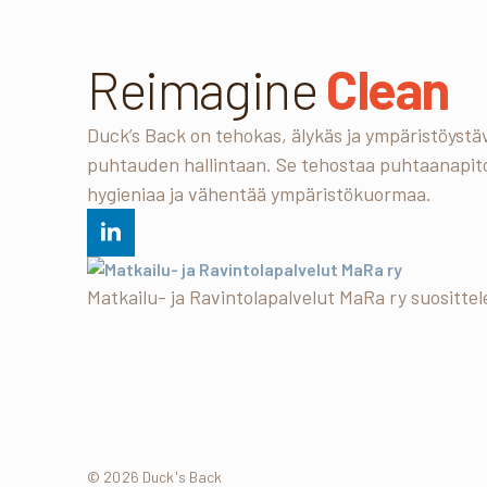
Reimagine
Clean
Duck’s Back on tehokas, älykäs ja ympäristöystäv
puhtauden hallintaan. Se tehostaa puhtaanapit
hygieniaa ja vähentää ympäristökuormaa.
Matkailu- ja Ravintolapalvelut MaRa ry suosittel
© 2026 Duck's Back