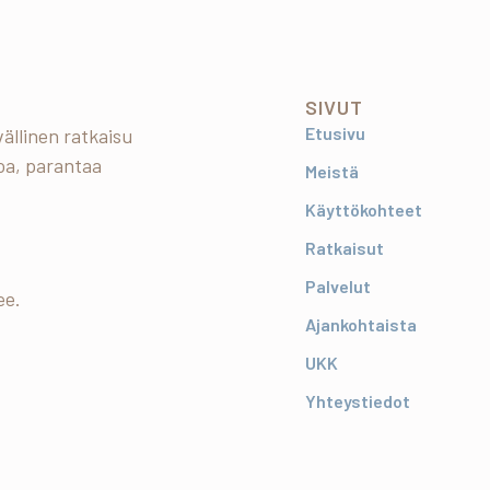
SIVUT
Etusivu
ällinen ratkaisu
oa, parantaa
Meistä
Käyttökohteet
Ratkaisut
Palvelut
ee.
Ajankohtaista
UKK
Yhteystiedot