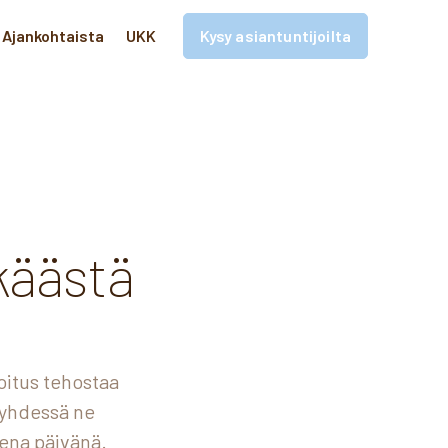
Ajankohtaista
UKK
Kysy asiantuntijoilta
a
käästä
oitus tehostaa
 yhdessä ne
ena päivänä.