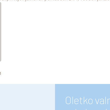
n
Oletko va