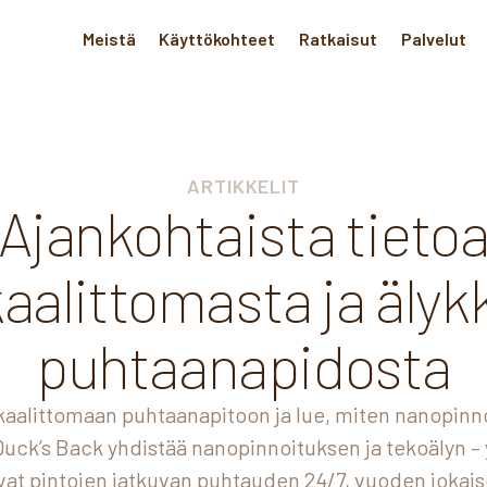
Meistä
Käyttökohteet
Ratkaisut
Palvelut
ARTIKKELIT
Ajankohtaista tieto
aalittomasta ja älyk
puhtaanapidosta
aalittomaan puhtaanapitoon ja lue, miten nanopinn
 Duck’s Back yhdistää nanopinnoituksen ja tekoälyn –
vat pintojen jatkuvan puhtauden 24/7, vuoden jokais