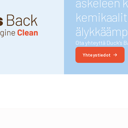
askeleen k
kemikaalit
älykkäämp
Ota yhteyttä Duck's B
Yhteystiedot