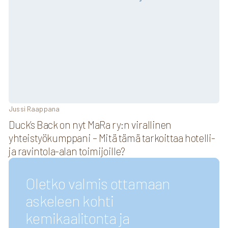
Jussi Raappana
Duck’s Back on nyt MaRa ry:n virallinen
yhteistyökumppani – Mitä tämä tarkoittaa hotelli-
ja ravintola-alan toimijoille?
Oletko valmis ottamaan
askeleen kohti
kemikaalitonta ja