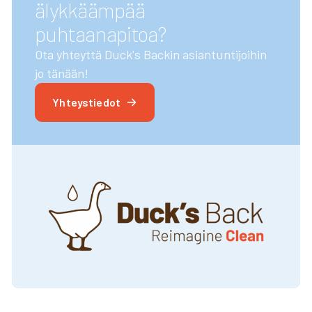
älykkäämpää
puhtaanapitoa?
Ota yhteyttä Duck's Backin asiantuntijoihin
jo tänään!
Yhteystiedot