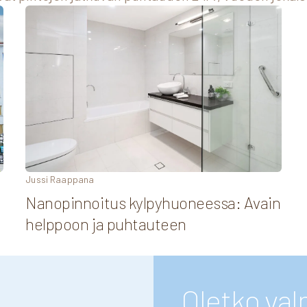
Jussi Raappana
Nanopinnoitus kylpyhuoneessa: Avain
helppoon ja puhtauteen
Oletko va