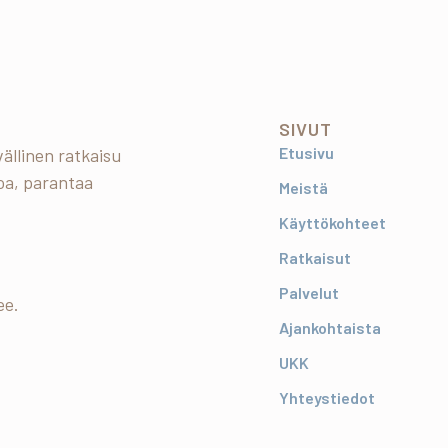
SIVUT
Etusivu
ällinen ratkaisu
oa, parantaa
Meistä
Käyttökohteet
Ratkaisut
Palvelut
ee.
Ajankohtaista
UKK
Yhteystiedot