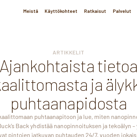
Meistä
Käyttökohteet
Ratkaisut
Palvelut
ARTIKKELIT
Ajankohtaista tieto
aalittomasta ja älyk
puhtaanapidosta
aalittomaan puhtaanapitoon ja lue, miten nanopinn
 Duck’s Back yhdistää nanopinnoituksen ja tekoälyn –
vat pintojen jatkuvan puhtauden 24/7, vuoden jokais