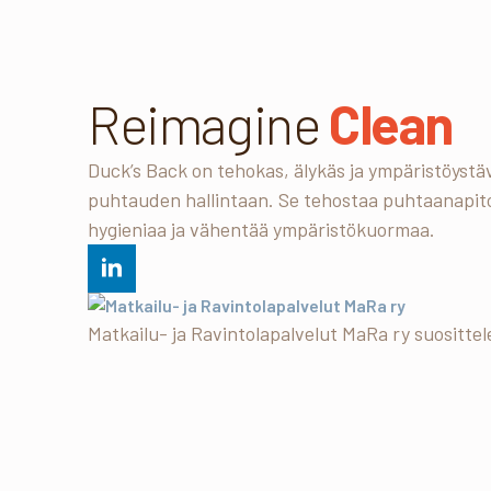
Reimagine
Clean
Duck’s Back on tehokas, älykäs ja ympäristöystäv
puhtauden hallintaan. Se tehostaa puhtaanapit
hygieniaa ja vähentää ympäristökuormaa.
Matkailu- ja Ravintolapalvelut MaRa ry suosittel