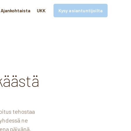
Ajankohtaista
UKK
Kysy asiantuntijoilta
a
käästä
oitus tehostaa
 yhdessä ne
ena päivänä.