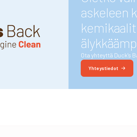
askeleen k
kemikaalit
älykkäämp
Ota yhteyttä Duck's B
Yhteystiedot