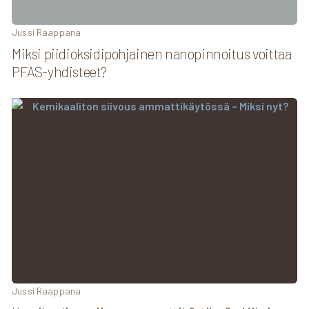
Jussi Raappana
Miksi piidioksidipohjainen nanopinnoitus voittaa
PFAS-yhdisteet?
Jussi Raappana