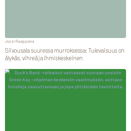
Jussi Raappana
Siivousala suuressa murroksessa: Tulevaisuus on
älykäs, vihreä ja ihmiskeskeinen