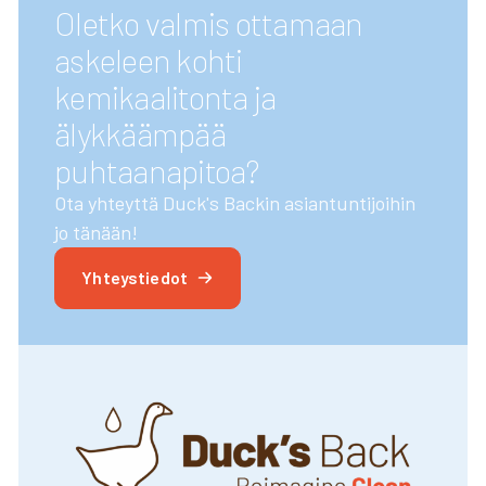
Oletko valmis ottamaan
askeleen kohti
kemikaalitonta ja
älykkäämpää
puhtaanapitoa?
Ota yhteyttä Duck's Backin asiantuntijoihin
jo tänään!
Yhteystiedot