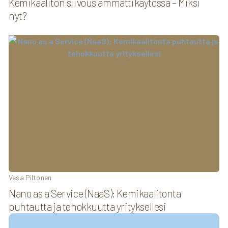
Kemikaaliton siivous ammattikäytössä – Miksi
nyt?
Vesa Piltonen
Nano as a Service (NaaS): Kemikaalitonta
puhtautta ja tehokkuutta yrityksellesi