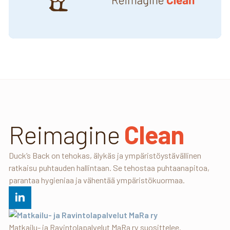
Reimagine
Clean
Duck’s Back on tehokas, älykäs ja ympäristöystävällinen
ratkaisu puhtauden hallintaan. Se tehostaa puhtaanapitoa,
parantaa hygieniaa ja vähentää ympäristökuormaa.
Matkailu- ja Ravintolapalvelut MaRa ry suosittelee.