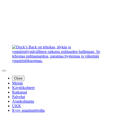
Close
Meistä
Käyttökohteet
Ratkaisut
Palvelut
Ajankohtaista
UKK
Kysy asiantuntijoilta