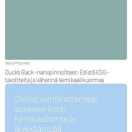
Vesa Piltonen
Duck’s Back -nanopinnoitteet: Edistä ESG-
tavoitteita ja vähennä kemikaalikuormaa
Oletko valmis ottamaan
askeleen kohti
kemikaalitonta ja
älykkäämpää