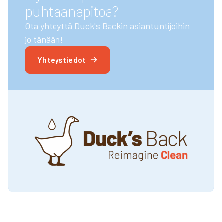
puhtaanapitoa?
Ota yhteyttä Duck's Backin asiantuntijoihin
jo tänään!
Yhteystiedot