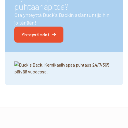
puhtaanapitoa?
Ota yhteyttä Duck's Backin asiantuntijoihin
jo tänään!
Yhteystiedot