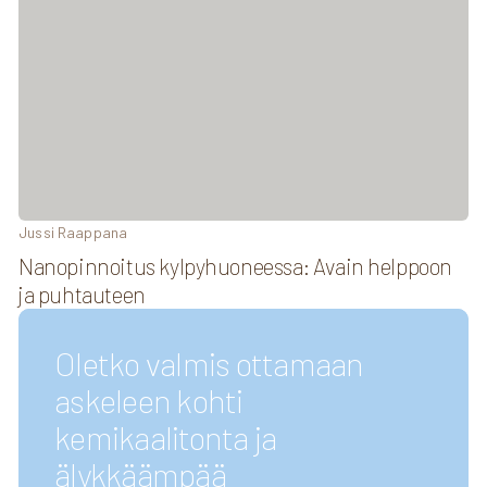
Jussi Raappana
Nanopinnoitus kylpyhuoneessa: Avain helppoon
ja puhtauteen
Oletko valmis ottamaan
askeleen kohti
kemikaalitonta ja
älykkäämpää