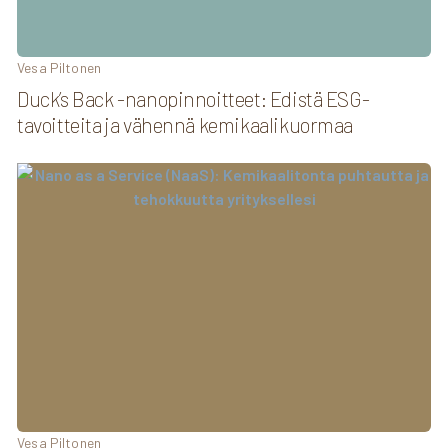
Vesa Piltonen
Duck’s Back -nanopinnoitteet: Edistä ESG-
tavoitteita ja vähennä kemikaalikuormaa
Vesa Piltonen