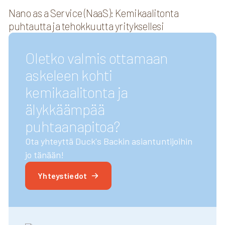
Nano as a Service (NaaS): Kemikaalitonta
puhtautta ja tehokkuutta yrityksellesi
Oletko valmis ottamaan
askeleen kohti
kemikaalitonta ja
älykkäämpää
puhtaanapitoa?
Ota yhteyttä Duck's Backin asiantuntijoihin
jo tänään!
Yhteystiedot