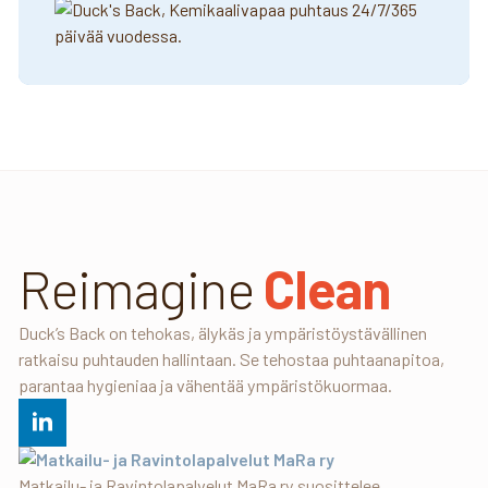
Reimagine
Clean
Duck’s Back on tehokas, älykäs ja ympäristöystävällinen
ratkaisu puhtauden hallintaan. Se tehostaa puhtaanapitoa,
parantaa hygieniaa ja vähentää ympäristökuormaa.
Matkailu- ja Ravintolapalvelut MaRa ry suosittelee.