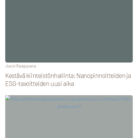
Jussi Raappana
Kestävä kiinteistönhallinta: Nanopinnoitteiden ja
ESG-tavoitteiden uusi aika