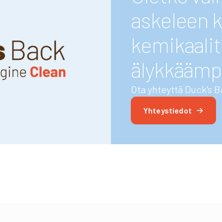
askeleen k
kemikaalit
älykkäämp
Ota yhteyttä Duck's B
Yhteystiedot