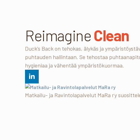
Reimagine
Clean
Duck’s Back on tehokas, älykäs ja ympäristöystäv
puhtauden hallintaan. Se tehostaa puhtaanapit
hygieniaa ja vähentää ympäristökuormaa.
Matkailu- ja Ravintolapalvelut MaRa ry suosittel