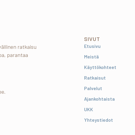
SIVUT
Etusivu
ällinen ratkaisu
oa, parantaa
Meistä
Käyttökohteet
Ratkaisut
Palvelut
ee.
Ajankohtaista
UKK
Yhteystiedot