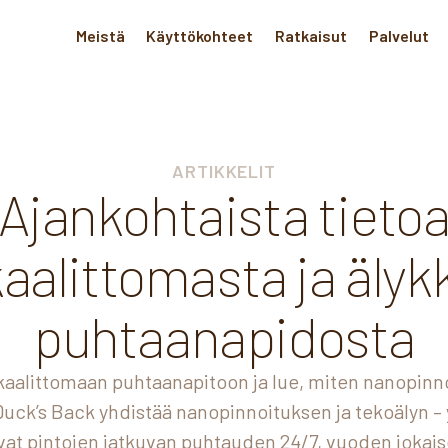
Meistä
Käyttökohteet
Ratkaisut
Palvelut
ARTIKKELIT
Ajankohtaista tieto
aalittomasta ja älyk
puhtaanapidosta
aalittomaan puhtaanapitoon ja lue, miten nanopinn
 Duck’s Back yhdistää nanopinnoituksen ja tekoälyn –
vat pintojen jatkuvan puhtauden 24/7, vuoden jokais