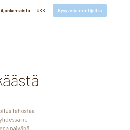
Ajankohtaista
UKK
Kysy asiantuntijoilta
a
käästä
oitus tehostaa
 yhdessä ne
ena päivänä.