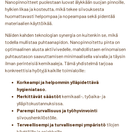
Nanopinnoitteet puolestaan luovat älykkään suojan pinnoille,
hylkien likaa ja kosteutta, mikä tekee siivouksesta
huomattavasti helpompaa ja nopeampaa sekä pidentää
materiaalien käyttöikää.
Näiden kahden teknologian synergia on kuitenkin se, mikä
todella mullistaa puhtaanapidon. Nanopinnoitettu pinta on
optimaalinen alusta aktiivivedelle, mahdollistaen erinomaisen
puhtaustason saavuttamisen minimaalisella vaivalla ja täysin
ilman perinteisiä kemikaaleja. Tämä yhdistelmä tarjoaa
konkreettisia hyötyjä kaikille toimialoille:
Korkeampi ja helpommin ylläpidettävä
hygieniataso.
Merkittävät säästöt
kemikaali-, työaika- ja
ylläpitokustannuksissa.
Parempi turvallisuus ja työhyvinvointi
siivoushenkilöstölle.
Terveellisempi ja turvallisempi ympäristö
tilojen
käyttäjille ja asiakkaille.