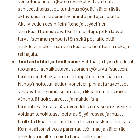
kosketuspinnoilla (kuten ovenkahvat, kaiteet,
saniteettikalusteet, tutkimuspöydät) vähentävät
aktiivisesti mikrobien leviämistä pintojen kautta.
Aktiiviveden desinfiointiteho ja täydellinen
kemikaalittomuus ovat kriittisiä etuja, jotka luovat
turvallisemman ympäristön sekä potilaille että
henkilökunnalle ilman kemikaalien aiheuttamia riskejä
tai hajuja.
Tuotantotilat ja teollisuus:
Puhtaat ja hyvin hoidetut
tuotantotilat vaikuttavat suoraan työturvallisuuteen,
tuotannon tehokkuuteen ja lopputuotteen laatuun.
Nanopinnoitetut lattiat, koneiden pinnat ja rakenteet
kestävät paremmin kulutusta ja likaantumista, mikä
vähentää huoltotarvetta ja mahdollisia
tuotantokatkoksia. Aktiivivedellä, erityisesti Z-vedellä,
voidaan tehokkaasti poistaa öljyä, rasvaa ja muuta
teollista likaa ilman liuottimia tai voimakkaita emäksiä.
Kemikaaliton siivous parantaa työilmaa ja vähentää
henkilöstön altistumista haitallisille aineille.