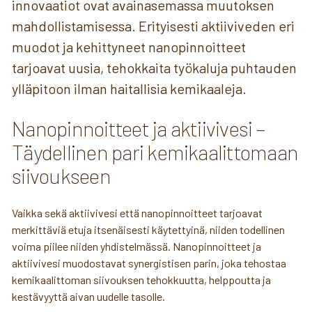
innovaatiot ovat avainasemassa muutoksen
mahdollistamisessa. Erityisesti aktiiviveden eri
muodot ja kehittyneet nanopinnoitteet
tarjoavat uusia, tehokkaita työkaluja puhtauden
ylläpitoon ilman haitallisia kemikaaleja.
Nanopinnoitteet ja aktiivivesi –
Täydellinen pari kemikaalittomaan
siivoukseen
Vaikka sekä aktiivivesi että nanopinnoitteet tarjoavat
merkittäviä etuja itsenäisesti käytettyinä, niiden todellinen
voima piilee niiden yhdistelmässä. Nanopinnoitteet ja
aktiivivesi muodostavat synergistisen parin, joka tehostaa
kemikaalittoman siivouksen tehokkuutta, helppoutta ja
kestävyyttä aivan uudelle tasolle.