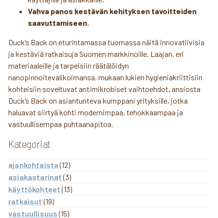
Vahva panos kestävän kehityksen tavoitteiden
saavuttamiseen.
Duck’s Back on eturintamassa tuomassa näitä innovatiivisia
ja kestäviä ratkaisuja Suomen markkinoille. Laajan, eri
materiaaleille ja tarpeisiin räätälöidyn
nanopinnoitevalikoimansa, mukaan lukien hygieniakriittisiin
kohteisiin soveltuvat antimikrobiset vaihtoehdot, ansiosta
Duck’s Back on asiantunteva kumppani yrityksille, jotka
haluavat siirtyä kohti modernimpaa, tehokkaampaa ja
vastuullisempaa puhtaanapitoa.
Kategoriat
ajankohtaista
(12)
asiakastarinat
(3)
käyttökohteet
(13)
ratkaisut
(19)
vastuullisuus
(15)