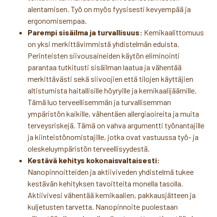
alentamisen. Työ on myös fyysisesti kevyempää ja
ergonomisempaa.
Parempi sisäilma ja turvallisuus:
Kemikaalittomuus
on yksi merkittävimmistä yhdistelmän eduista.
Perinteisten siivousaineiden käytön eliminointi
parantaa tutkitusti sisäilman laatua ja vähentää
merkittävästi sekä siivoojien että tilojen käyttäjien
altistumista haitallisille höyryille ja kemikaalijäämille.
Tämä luo terveellisemmän ja turvallisemman
ympäristön kaikille, vähentäen allergiaoireita ja muita
terveysriskejä. Tämä on vahva argumentti työnantajille
ja kiinteistönomistajille, jotka ovat vastuussa työ- ja
oleskeluympäristön terveellisyydestä.
Kestävä kehitys kokonaisvaltaisesti:
Nanopinnoitteiden ja aktiiviveden yhdistelmä tukee
kestävän kehityksen tavoitteita monella tasolla.
Aktiivivesi vähentää kemikaalien, pakkausjätteen ja
kuljetusten tarvetta. Nanopinnoite puolestaan