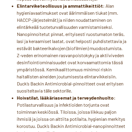
Elintarviketeollisuus ja ammattikeittiöt:
Alan
hygieniavaatimukset ovat äärimmäisen tiukat (mm.
HACCP-järjestelmät) ja niiden noudattaminen on
elintärkeää tuoteturvallisuuden varmistamiseksi.
Nanopinnoitetut pinnat, erityisesti ruostumaton teräs,
lasi ja keraamiset laatat, ovat helposti puhdistettavia ja
estävät bakteerikalvojen (biofilmien) muodostumista.
Z-veden erinomainen rasvanpoistokyky ja aktiiviveden
desinfiointiominaisuudet ovat korvaamattomia tässä
ympäristössä. Kemikaalittomuus minimoi riskin
haitallisten aineiden joutumisesta elintarvikkeisiin.
Duck’s Backin Antimicrobial-pinnoitteet ovat erityisen
suositeltavia tälle sektorille.
Hoivatilat, lääkäriasemat ja terveydenhuolto:
Potilasturvallisuus ja infektioiden torjunta ovat
toiminnan keskiössä. Tiloissa, joissa liikkuu paljon
ihmisiä ja joissa on alttiita potilaita, hygienian merkitys
korostuu. Duck’s Backin Antimicrobial-nanopinnoitteet