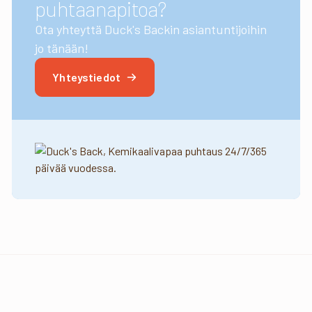
puhtaanapitoa?
Ota yhteyttä Duck's Backin asiantuntijoihin
jo tänään!
Yhteystiedot