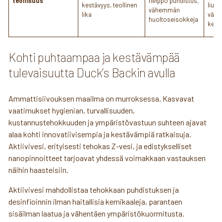
teollisuus
helppo puhdistus,
kestävyys, teollinen
liuot
vähemmän
lika
väh
huoltoseisokkeja
kemik
Kohti puhtaampaa ja kestävämpää
tulevaisuutta Duck’s Backin avulla
Ammattisiivouksen maailma on murroksessa. Kasvavat
vaatimukset hygienian, turvallisuuden,
kustannustehokkuuden ja ympäristövastuun suhteen ajavat
alaa kohti innovatiivisempia ja kestävämpiä ratkaisuja.
Aktiivivesi, erityisesti tehokas Z-vesi, ja edistykselliset
nanopinnoitteet tarjoavat yhdessä voimakkaan vastauksen
näihin haasteisiin.
Aktiivivesi mahdollistaa tehokkaan puhdistuksen ja
desinfioinnin ilman haitallisia kemikaaleja, parantaen
sisäilman laatua ja vähentäen ympäristökuormitusta.