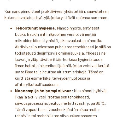
Kun nanopinnoitteet ja aktiivivesi yhdistetään, saavutetaan
kokonaisvaltaisia hyötyjä, jotka ylittävät osiensa summan:
Tehostunut hygienia:
Nanopinnoite, erityisesti
Duck’s Backin antimikrobinen versio, vähentää
mikrobien kiinnittymistä ja kasvualustaa pinnoilla.
Aktiivivesi puolestaan puhdistaa tehokkaasti ja sillä on
todistetusti desinfioivia ominaisuuksia. Yhdessä ne
luovat ja ylläpitävät erittäin korkeaa hygieniatasoa
ilman haitallisia kemikaalijäämiä, jotka voisivat kerätä
uutta likaa tai aiheuttaa altistumisriskejä. Tämä on
kriittistä esimerkiksi terveydenhuollossa ja
elintarviketeollisuudessa.
Nopeampi ja helpompi siivous:
Kun pinnat hylkivät
likaa ja aktiivivesi irrottaa sen tehokkaasti,
siivousprosessi nopeutuu merkittävästi, jopa 80 %.
Tämä vapauttaa siivoushenkilöstön aikaa muihin
tehtäviin tai mahdollistaa siivouskustannusten