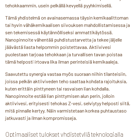
tehokkaammin, usein pelkällä kevyellä pyyhkimisellä.
Tämä yhdistelmä on avainasemassa täysin kemikaalittoman
tai hyvin vähäkemikaalisen siivouksen mahdollistamisessa ja
sen tekemisessä käytännölliseksi ammattikäytössä.
Nanopinnoite vähentää puhdistustarvetta ja tekee jäljelle
jäävästä liasta helpommin poistettavaa. Aktiivivesi
puolestaan tarjoaa tehokkaan ja turvallisen tavan poistaa
tämä helposti irtoava lika ilman perinteisiä kemikaaleja.
Saavutettu synergia vastaa myös suoraan niihin tilanteisiin,
joissa pelkän aktiiviveden teho saattaa kohdata rajoituksia,
kuten erittäin pinttyneen tai rasvaisen lian kohdalla.
Nanopinnoite estää lian pinttymisen alun perin, jolloin
aktiivivesi, erityisesti tehokas Z-vesi, selviytyy helposti siitä,
mitä pinnalle kertyy. Näin varmistetaan korkea puhtaustaso
jatkuvasti ja ilman kompromisseja.
Optimaaliset tulokset yhdistetyllä teknologialla