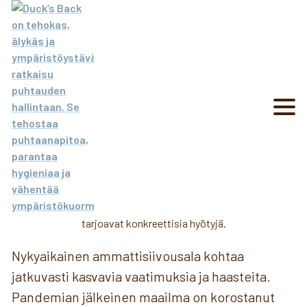
Jussi Raappana
Kemikaaliton siivous
ammattikäytössä – Miksi
nyt?
Share
Nykyaikainen ammattisiivousala kohtaa
jatkuvasti kasvavia vaatimuksia ja haasteita.
Pandemian jälkeinen maailma on korostanut