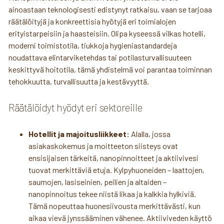
ainoastaan teknologisesti edistynyt ratkaisu, vaan se tarjoaa
räätälöityjä ja konkreettisia hyötyjä eri toimialojen
erityistarpeisiin ja haasteisiin. Olipa kyseessä vilkas hotelli,
moderni toimistotila, tiukkoja hygieniastandardeja
noudattava elintarviketehdas tai potilasturvallisuuteen
keskittyvä hoitotila, tämä yhdistelmä voi parantaa toiminnan
tehokkuutta, turvallisuutta ja kestävyyttä.
Räätälöidyt hyödyt eri sektoreille
Hotellit ja majoitusliikkeet:
Alalla, jossa
asiakaskokemus ja moitteeton siisteys ovat
ensisijaisen tärkeitä, nanopinnoitteet ja aktiivivesi
tuovat merkittäviä etuja. Kylpyhuoneiden – laattojen,
saumojen, lasiseinien, peilien ja altaiden –
nanopinnoitus tekee niistä likaa ja kalkkia hylkiviä.
Tämä nopeuttaa huonesiivousta merkittävästi, kun
aikaa vievä jynssääminen vähenee. Aktiiviveden käyttö