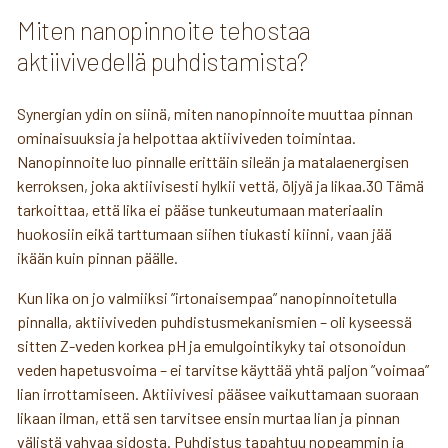
Miten nanopinnoite tehostaa
aktiivivedellä puhdistamista?
Synergian ydin on siinä, miten nanopinnoite muuttaa pinnan
ominaisuuksia ja helpottaa aktiiviveden toimintaa.
Nanopinnoite luo pinnalle erittäin sileän ja matalaenergisen
kerroksen, joka aktiivisesti hylkii vettä, öljyä ja likaa.30 Tämä
tarkoittaa, että lika ei pääse tunkeutumaan materiaalin
huokosiin eikä tarttumaan siihen tiukasti kiinni, vaan jää
ikään kuin pinnan päälle.
Kun lika on jo valmiiksi ”irtonaisempaa” nanopinnoitetulla
pinnalla, aktiiviveden puhdistusmekanismien – oli kyseessä
sitten Z-veden korkea pH ja emulgointikyky tai otsonoidun
veden hapetusvoima – ei tarvitse käyttää yhtä paljon ”voimaa”
lian irrottamiseen. Aktiivivesi pääsee vaikuttamaan suoraan
likaan ilman, että sen tarvitsee ensin murtaa lian ja pinnan
välistä vahvaa sidosta. Puhdistus tapahtuu nopeammin ja