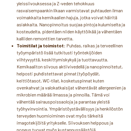
yleissiivouksessa ja Z-veden tehokkuus
rasvaisempaankin likaan varmistavat puhtauden ilman
voimakkaita kemikaalien hajuja, jotka voivat häiritä
asiakkaita. Nanopinnoitus suojaa pintoja kulumiselta ja
kosteudelta, pidentäen niiden käyttöikää ja vähentäen
kalliiden remonttien tarvetta.
Toimitilat ja toimistot:
Puhdas, raikas ja terveellinen
työympäristö lisää tutkitusti työntekijöiden
viihtyvyyttä, keskittymiskykyä ja tuottavuutta.
Kemikaaliton siivous aktiivivedellä ja nanopinnoitetut,
helposti puhdistettavat pinnat (työpöydät,
keittiötasot, WC-tilat, kosketuspinnat kuten
ovenkahvat ja valokatkaisijat vähentävät allergeenien ja
mikrobien määrää ilmassa ja pinnoilla. Tämä voi
vähentää sairauspoissaoloja ja parantaa yleistä
työhyvinvointia. Ympäristöystävällisyys ja henkilöstön
terveyden huomioiminen ovat myös tärkeitä
imagotekijöitä yritykselle. Siivouksen helppous ja
nopeus tuovat myös kustannussäästöjä.