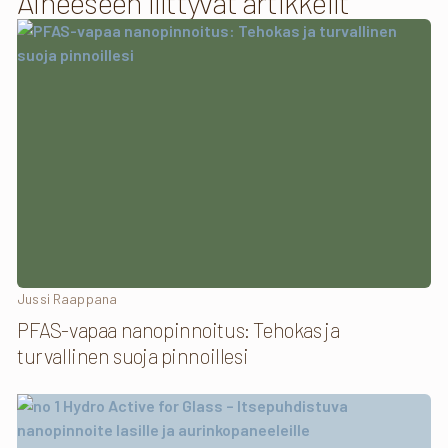
Aiheeseen liittyvät artikkelit
Jussi Raappana
PFAS-vapaa nanopinnoitus: Tehokas ja
turvallinen suoja pinnoillesi