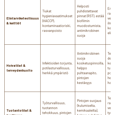
Helposti
Erin
Tiukat
puhdistettavat
rasva
hygieniavaatimukset
pinnat (RST), estää
Elintarviketeollisuus
vesi)
(HACCP),
biofilmin
& keittiöt
ilman
kontaminaatioriski,
muodostumista,
kemik
rasvanpoisto
antimikrobinen
elint
suoja
Antimikrobinen
Teho
suoja
desin
Infektioiden torjunta,
kosketuspinnoilla,
kemi
Hoivatilat &
potilasturvallisuus,
helppo
turva
terveydenhuolto
herkkä ympäristö
puhtaanapito,
potila
pintojen
henki
kestävyys
haju
Tehok
Pintojen suojaus
Työturvallisuus,
rasva
(kulumiselta,
tuotannon
vesi)
Tuotantotilat &
kemikaaleilta),
tehokkuus, pintojen
työym