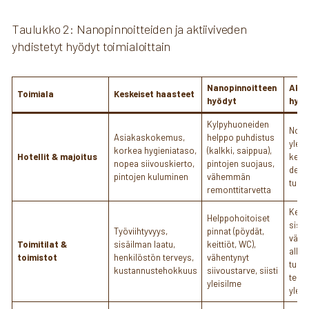
Taulukko 2: Nanopinnoitteiden ja aktiiviveden
yhdistetyt hyödyt toimialoittain
Nanopinnoitteen
Akti
Toimiala
Keskeiset haasteet
hyödyt
hyöd
Kylpyhuoneiden
Nop
Asiakaskokemus,
helppo puhdistus
yleis
korkea hygieniataso,
(kalkki, saippua),
Hotellit & majoitus
kemik
nopea siivouskierto,
pintojen suojaus,
desin
pintojen kuluminen
vähemmän
turva
remonttitarvetta
Kemi
Helppohoitoiset
sisäi
Työviihtyvyys,
pinnat (pöydät,
väh
Toimitilat &
sisäilman laatu,
keittiöt, WC),
aller
toimistot
henkilöstön terveys,
vähentynyt
turva
kustannustehokkuus
siivoustarve, siisti
teho
yleisilme
yleis