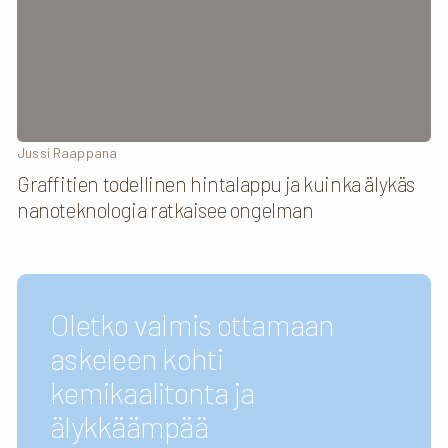
Jussi Raappana
Graffitien todellinen hintalappu ja kuinka älykäs
nanoteknologia ratkaisee ongelman
Oletko valmis ottamaan
askeleen kohti
kemikaalitonta ja
älykkäämpää