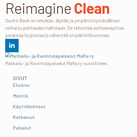
Reimagine
Clean
Duck’s Back on tehokas, älykäs ja ympäristöystävällinen
ratkaisu puhtauden hallintaan. Se tehostaa puhtaanapitoa,
parantaa hygieniaa ja vähentää ympäristökuormaa.
Matkailu- ja Ravintolapalvelut MaRa ry suosittelee.
SIVUT
Etusivu
Meistä
Käyttökohteet
Ratkaisut
Palvelut