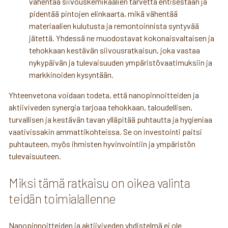
vähentää siivouskemikaalien tarvetta entisestään ja
pidentää pintojen elinkaarta, mikä vähentää
materiaalien kulutusta ja remontoinnista syntyvää
jätettä. Yhdessä ne muodostavat kokonaisvaltaisen ja
tehokkaan kestävän siivousratkaisun, joka vastaa
nykypäivän ja tulevaisuuden ympäristövaatimuksiin ja
markkinoiden kysyntään.
Yhteenvetona voidaan todeta, että nanopinnoitteiden ja
aktiiviveden synergia tarjoaa tehokkaan, taloudellisen,
turvallisen ja kestävän tavan ylläpitää puhtautta ja hygieniaa
vaativissakin ammattikohteissa. Se on investointi paitsi
puhtauteen, myös ihmisten hyvinvointiin ja ympäristön
tulevaisuuteen.
Miksi tämä ratkaisu on oikea valinta
teidän toimialallenne
Nanopinnoitteiden ja aktiiviveden yhdistelmä ei ole